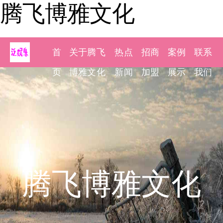
腾飞博雅文化
首
关于腾飞
热点
招商
案例
联系
页
博雅文化
新闻
加盟
展示
我们
腾飞博雅文化